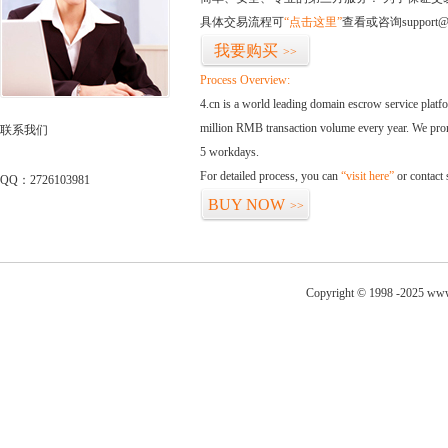
具体交易流程可
“点击这里”
查看或咨询support@
我要购买
>>
Process Overview:
4.cn is a world leading domain escrow service plat
million RMB transaction volume every year. We promi
联系我们
5 workdays.
For detailed process, you can
“visit here”
or contact
QQ：2726103981
BUY NOW
>>
Copyright © 1998 -2025 www.