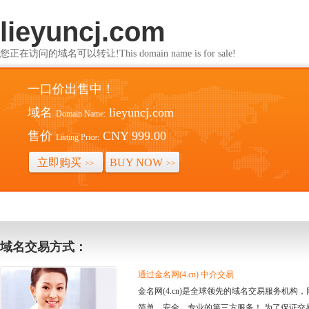
lieyuncj.com
您正在访问的域名可以转让!This domain name is for sale!
一口价出售中！
域名
lieyuncj.com
Domain Name:
售价
CNY 999.00
Listing Price:
立即购买
BUY NOW
>>
>>
域名交易方式：
通过金名网(4.cn) 中介交易
金名网(4.cn)是全球领先的域名交易服务机
简单、安全、专业的第三方服务！ 为了保证交